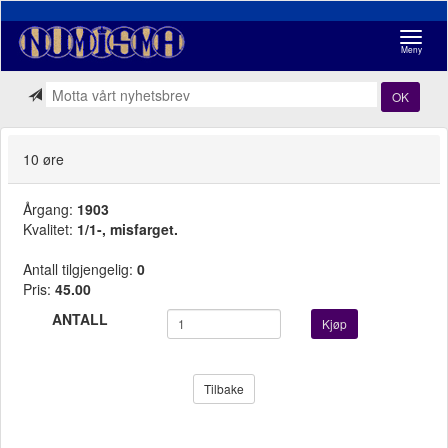
Navigasj
Meny
OK
10 øre
Årgang:
1903
Kvalitet:
1/1-, misfarget.
Antall tilgjengelig:
0
Pris:
45.00
ANTALL
Kjøp
Tilbake