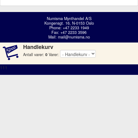
Numisma Mynthandel A/S
Kongensgt. 16, N-0153 Oslo
Phone: +47 2233 1949
Fax: +47 2233 3596
Mail:
mail@numisma.no
Handlekurv
Antall varer:
0
Varer:
111