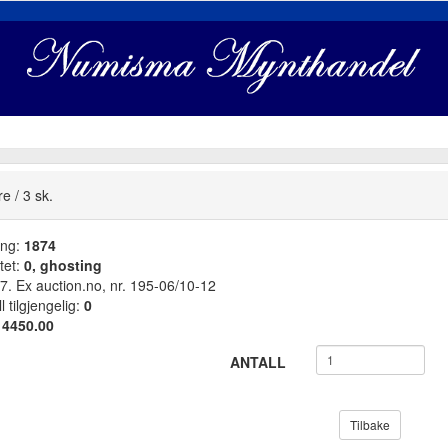
e / 3 sk.
ang:
1874
tet:
0, ghosting
. Ex auction.no, nr. 195-06/10-12
l tilgjengelig:
0
:
4450.00
ANTALL
Tilbake