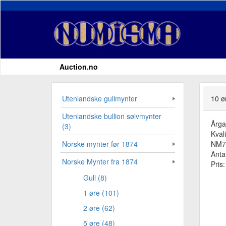
Auction.no
Utenlandske gullmynter
10 ør
Utenlandske bullion sølvmynter
Årg
(3)
Kvali
NM77
Norske mynter før 1874
Antal
Norske Mynter fra 1874
Pris
Gull (8)
1 øre (101)
2 øre (62)
5 øre (48)