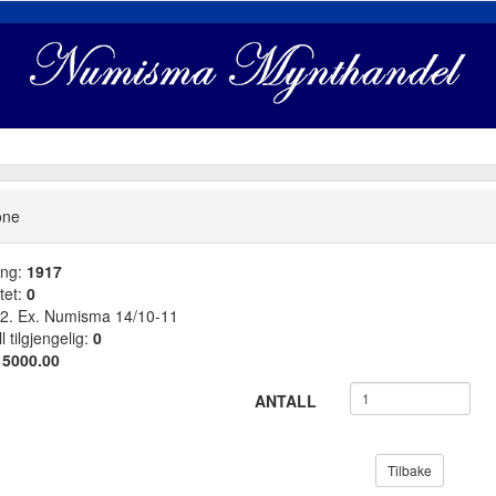
one
ang:
1917
tet:
0
. Ex. Numisma 14/10-11
l tilgjengelig:
0
:
5000.00
ANTALL
Tilbake