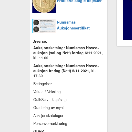
Profilerte solgte objekter
Numismas
Auksjonssertifikat
Diverse:
Auksjonskatalog: Numismas Hoved-
auksjon (sal og Nett) lørdag 6/11 2021,
kl. 11.00
Auksjonskatalog: Numismas Hoved-
auksjon fredag (Nett) 5/11 2021, kl.
17.30
Betingelser
Valuta / Veksling
Gull/Sølv - kjøp/salg
Gradering av mynt
Auksjonskataloger
Personvernerklæring
GDPR