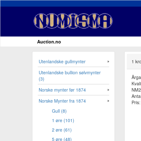
Auction.no
Utenlandske gullmynter
1 kr
Utenlandske bullion sølvmynter
Årg
(3)
Kvali
NM22
Norske mynter før 1874
Antal
Norske Mynter fra 1874
Pris
Gull (8)
1 øre (101)
2 øre (61)
5 øre (48)