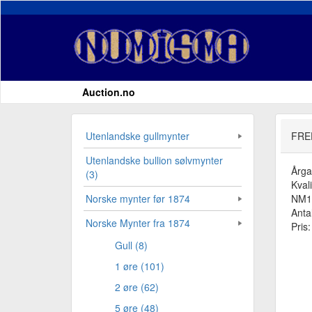
Auction.no
Utenlandske gullmynter
FRE
Utenlandske bullion sølvmynter
Årg
(3)
Kvali
NM17
Norske mynter før 1874
Antal
Norske Mynter fra 1874
Pris
Gull (8)
1 øre (101)
2 øre (62)
5 øre (48)