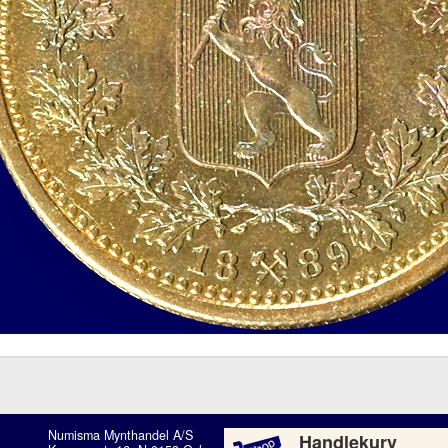
Numisma Mynthandel A/S
Handlekurv