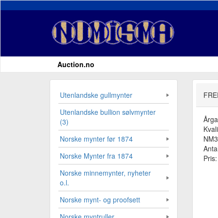
Auction.no
Utenlandske gullmynter
FRE
Utenlandske bullion sølvmynter
Årg
(3)
Kvali
NM3
Norske mynter før 1874
Antal
Norske Mynter fra 1874
Pris
Norske minnemynter, nyheter
o.l.
Norske mynt- og proofsett
Norske myntruller