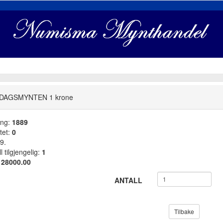
DAGSMYNTEN 1 krone
ang:
1889
tet:
0
9.
l tilgjengelig:
1
:
28000.00
ANTALL
Tilbake