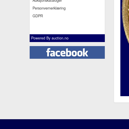
Auksjonskataloger
Personvernerklæring
GDPR
Powered By
auction.no