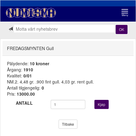
Navigasj
Meny
OK
FREDAGSMYNTEN Gull
Pålydende:
10 kroner
Årgang:
1910
Kvalitet:
0/01
NM.2. 4,48 gr. .900 fint gull. 4,03 gr. rent gull.
Antall tilgjengelig:
0
Pris:
13000.00
ANTALL
Kjøp
Tilbake