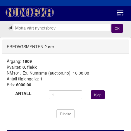
Navigasj
Meny
OK
FREDAGSMYNTEN 2 øre
Årgang:
1909
Kvalitet:
0, flekk
NM181. Ex. Numisma (auction.no), 16.08.08
Antall tilgjengelig:
1
Pris:
6000.00
ANTALL
Kjøp
Tilbake