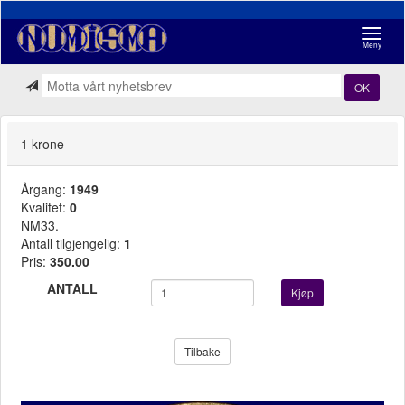
Navigasj
Meny
OK
1 krone
Årgang:
1949
Kvalitet:
0
NM33.
Antall tilgjengelig:
1
Pris:
350.00
ANTALL
Kjøp
Tilbake