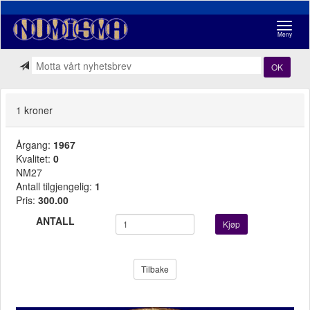
Navigasj
Meny
OK
1 kroner
Årgang:
1967
Kvalitet:
0
NM27
Antall tilgjengelig:
1
Pris:
300.00
ANTALL
Kjøp
Tilbake