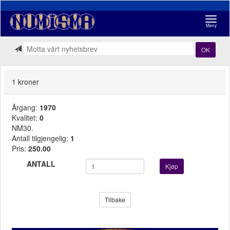
Navigasj
Meny
OK
1 kroner
Årgang:
1970
Kvalitet:
0
NM30.
Antall tilgjengelig:
1
Pris:
250.00
ANTALL
Kjøp
Tilbake