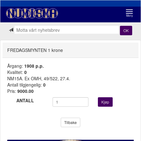
Navigasj
Meny
OK
FREDAGSMYNTEN 1 krone
Årgang:
1908 p.p.
Kvalitet:
0
NM15A. Ex OMH, 49/522, 27.4.
Antall tilgjengelig:
0
Pris:
9000.00
ANTALL
Kjøp
Tilbake