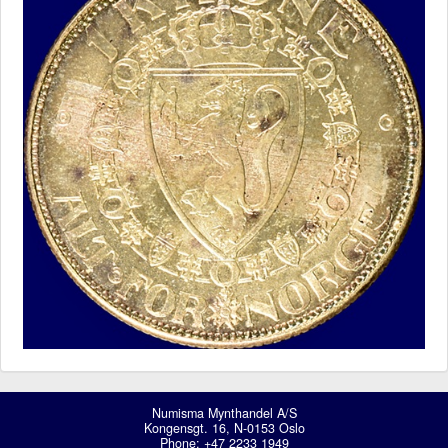
Numisma Mynthandel A/S
Kongensgt. 16, N-0153 Oslo
Phone: +47 2233 1949