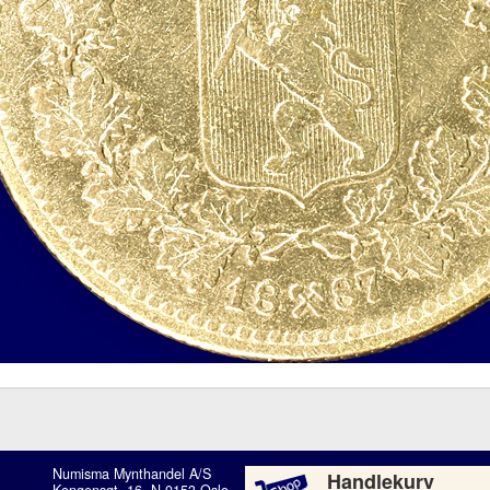
Numisma Mynthandel A/S
Handlekurv