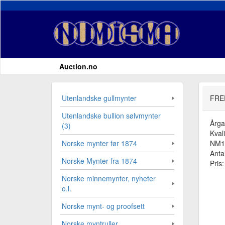
Auction.no
Utenlandske gullmynter
FRE
Utenlandske bullion sølvmynter
Årg
(3)
Kvali
NM1
Norske mynter før 1874
Antal
Norske Mynter fra 1874
Pris
Norske minnemynter, nyheter
o.l.
Norske mynt- og proofsett
Norske myntruller