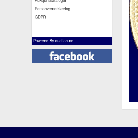
Auksjonskataloger
Personvernerklæring
GDPR
Powered By
auction.no