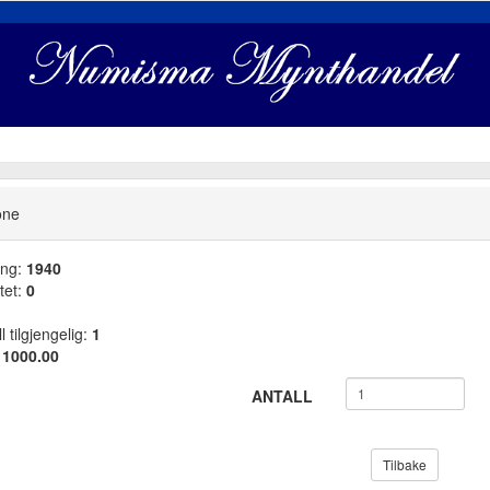
one
ang:
1940
tet:
0
l tilgjengelig:
1
:
1000.00
ANTALL
Tilbake