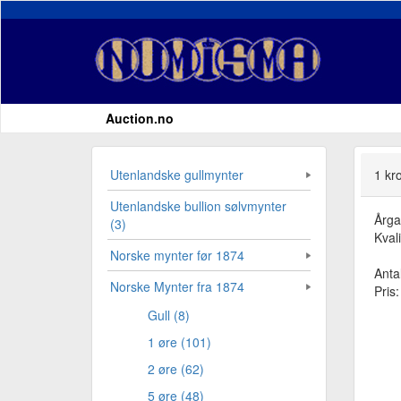
Auction.no
Utenlandske gullmynter
1 kr
Utenlandske bullion sølvmynter
Årg
(3)
Kvali
Norske mynter før 1874
Antal
Norske Mynter fra 1874
Pris
Gull (8)
1 øre (101)
2 øre (62)
5 øre (48)