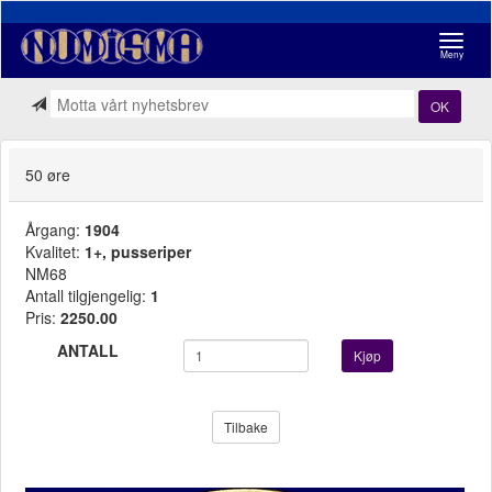
Navigasj
Meny
OK
50 øre
Årgang:
1904
Kvalitet:
1+, pusseriper
NM68
Antall tilgjengelig:
1
Pris:
2250.00
ANTALL
Kjøp
Tilbake