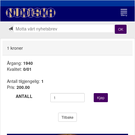
Navigasj
Meny
OK
1 kroner
Årgang:
1940
Kvalitet:
0/01
Antall tilgjengelig:
1
Pris:
200.00
ANTALL
Kjøp
Tilbake