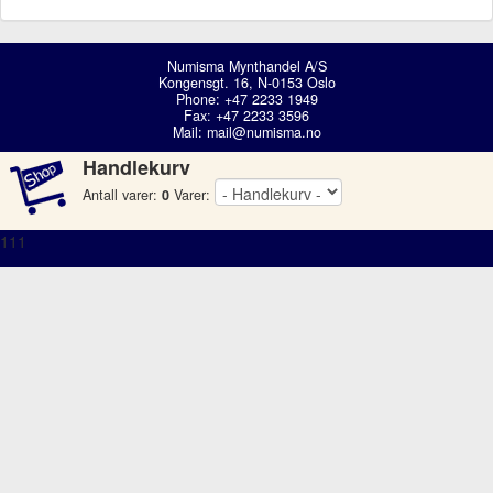
Numisma Mynthandel A/S
Kongensgt. 16, N-0153 Oslo
Phone: +47 2233 1949
Fax: +47 2233 3596
Mail:
mail@numisma.no
Handlekurv
Antall varer:
0
Varer:
111