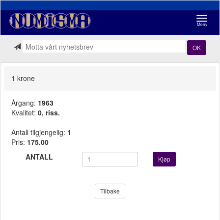
Navigasj
Meny
OK
1 krone
Årgang:
1963
Kvalitet:
0, riss.
Antall tilgjengelig:
1
Pris:
175.00
ANTALL
Kjøp
Tilbake