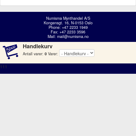
Numisma Mynthandel A/S
Kongensgt. 16, N-0153 Oslo
Phone: +47 2233 1949
Fax: +47 2233 3596
Mail:
mail@numisma.no
Handlekurv
Antall varer:
0
Varer:
111