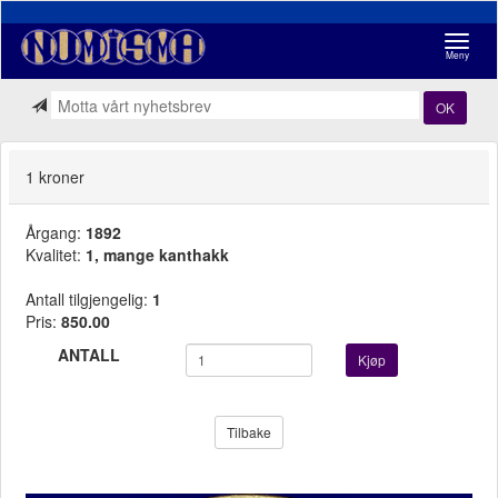
Navigasj
Meny
OK
1 kroner
Årgang:
1892
Kvalitet:
1, mange kanthakk
Antall tilgjengelig:
1
Pris:
850.00
ANTALL
Kjøp
Tilbake