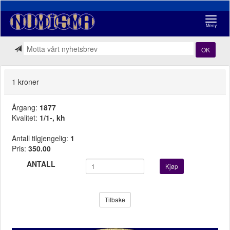
Navigasj
Meny
OK
1 kroner
Årgang:
1877
Kvalitet:
1/1-, kh
Antall tilgjengelig:
1
Pris:
350.00
ANTALL
Kjøp
Tilbake