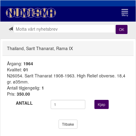
Navigasj
Meny
OK
Thailand, Sarit Thanarat, Rama IX
Årgang:
1964
Kvalitet:
01
N26054. Sarit Thanarat 1908-1963. High Relief obverse. 18,4
gr. ø35mm.
Antall tilgjengelig:
1
Pris:
350.00
ANTALL
Kjøp
Tilbake