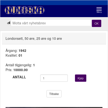
Navigasj
Meny
OK
Londonsett, 50 øre, 25 øre og 10 øre
Årgang:
1942
Kvalitet:
01
Antall tilgjengelig:
1
Pris:
10000.00
ANTALL
Kjøp
Tilbake