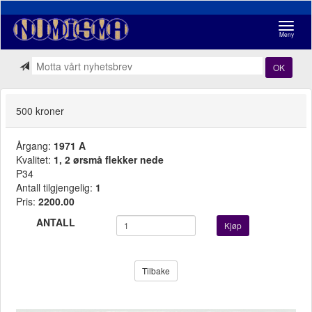
Navigasj
Meny
OK
500 kroner
Årgang:
1971 A
Kvalitet:
1, 2 ørsmå flekker nede
P34
Antall tilgjengelig:
1
Pris:
2200.00
ANTALL
Kjøp
Tilbake