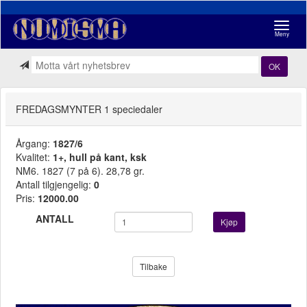
Navigasj
Meny
OK
FREDAGSMYNTER 1 speciedaler
Årgang:
1827/6
Kvalitet:
1+, hull på kant, ksk
NM6. 1827 (7 på 6). 28,78 gr.
Antall tilgjengelig:
0
Pris:
12000.00
ANTALL
Kjøp
Tilbake