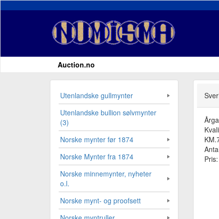
Auction.no
Utenlandske gullmynter
Sver
Utenlandske bullion sølvmynter
Årg
(3)
Kvali
KM.73
Norske mynter før 1874
Antal
Norske Mynter fra 1874
Pris
Norske minnemynter, nyheter
o.l.
Norske mynt- og proofsett
Norske myntruller