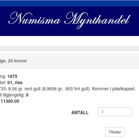
ige, 20 kronor
ang:
1875
tet:
01, riss
3. 8.06 gr. rent gull (8,9606 gr. .900 fint gull). Kommer i plastkapsel.
l tilgjengelig:
0
:
11300.00
ANTALL
Tilbake