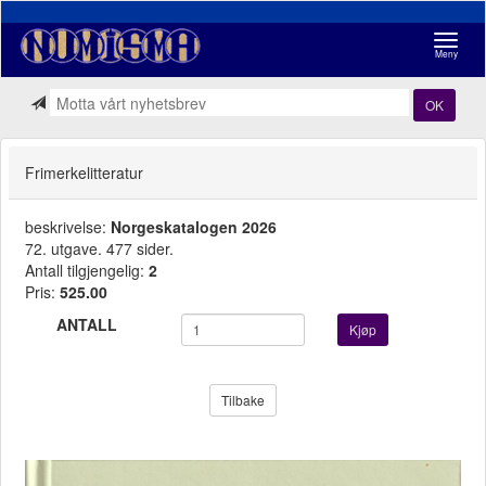
Navigasj
Meny
OK
Frimerkelitteratur
beskrivelse:
Norgeskatalogen 2026
72. utgave. 477 sider.
Antall tilgjengelig:
2
Pris:
525.00
ANTALL
Kjøp
Tilbake