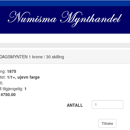
AGSMYNTEN 1 krone / 30 skilling
ang:
1875
tet:
1/1+, ujevn farge
0.
l tilgjengelig:
1
:
4750.00
ANTALL
Tilbake