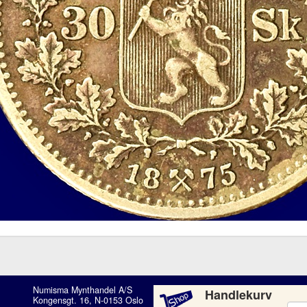
Numisma Mynthandel A/S
Handlekurv
Kongensgt. 16, N-0153 Oslo