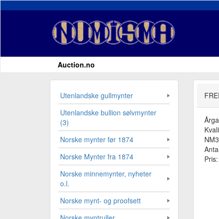
Auction.no
Utenlandske gullmynter
FRED
Utenlandske bullion sølvmynter
Årg
(3)
Kvali
NM3
Norske mynter før 1874
Antal
Norske Mynter fra 1874
Pris
Norske minnemynter, nyheter
o.l.
Norske mynt- og proofsett
Norske myntruller