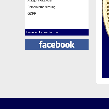
Auksjonskataloger
Personvernerklæring
GDPR
Powered By
auction.no