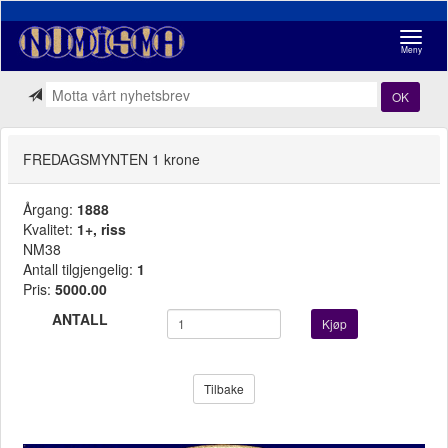
Navigasj
Meny
OK
FREDAGSMYNTEN 1 krone
Årgang:
1888
Kvalitet:
1+, riss
NM38
Antall tilgjengelig:
1
Pris:
5000.00
ANTALL
Kjøp
Tilbake