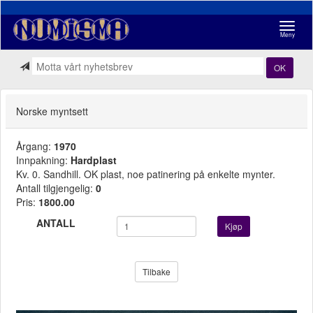
Navigasj
Meny
OK
Norske myntsett
Årgang:
1970
Innpakning:
Hardplast
Kv. 0. Sandhill. OK plast, noe patinering på enkelte mynter.
Antall tilgjengelig:
0
Pris:
1800.00
ANTALL
Kjøp
Tilbake