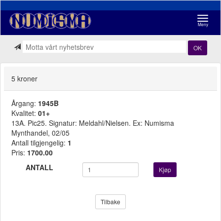
Navigasj
Meny
OK
5 kroner
Årgang:
1945B
Kvalitet:
01+
13A. Pic25. Signatur: Meldahl/Nielsen. Ex: Numisma
Mynthandel, 02/05
Antall tilgjengelig:
1
Pris:
1700.00
ANTALL
Kjøp
Tilbake