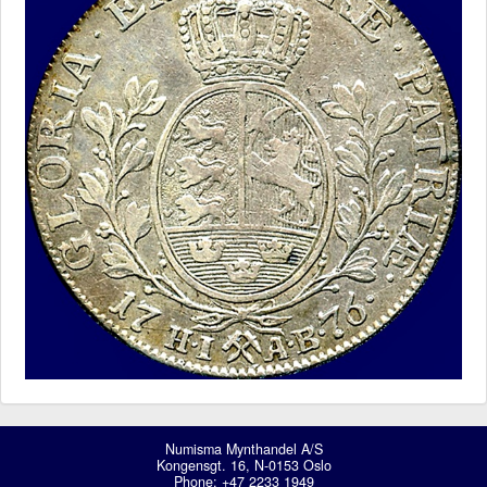
Numisma Mynthandel A/S
Kongensgt. 16, N-0153 Oslo
Phone: +47 2233 1949