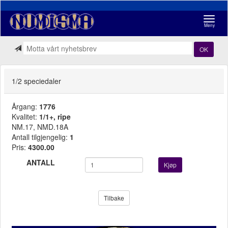
Navigasj
Meny
OK
1/2 speciedaler
Årgang:
1776
Kvalitet:
1/1+, ripe
NM.17, NMD.18A
Antall tilgjengelig:
1
Pris:
4300.00
ANTALL
Kjøp
Tilbake