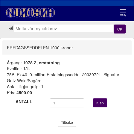
Navigasj
Meny
OK
FREDAGSSEDDELEN 1000 kroner
Årgang:
1978 Z, erstatning
Kvalitet:
1/1-
75B. Pic40. 0-million.Erstatningsseddel Z0039721. Signatur:
Getz Wold/Sagård.
Antall tilgjengelig:
1
Pris:
4500.00
ANTALL
Kjøp
Tilbake