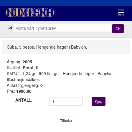
Navigasj
Meny
OK
Cuba, 5 pesos, Hengende hager i Babylon.
Årgang:
2005
Kvalitet:
Proof, fl.
KM741. 1,24 gr. .999 fint gull. Hengende hager i Babylon.
Illustrasjonsbilder.
Antall tilgjengelig:
0
Pris:
1900.00
ANTALL
Kjøp
Tilbake