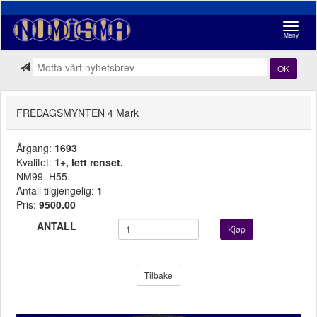
Navigasj
Meny
OK
FREDAGSMYNTEN 4 Mark
Årgang:
1693
Kvalitet:
1+, lett renset.
NM99. H55.
Antall tilgjengelig:
1
Pris:
9500.00
ANTALL
Kjøp
Tilbake