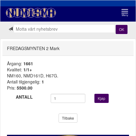
Navigasj
Meny
OK
FREDAGSMYNTEN 2 Mark
Årgang:
1661
Kvalitet:
1/1+
NM160, NMD161D, H67G.
Antall tilgjengelig:
1
Pris:
5500.00
ANTALL
Kjøp
Tilbake