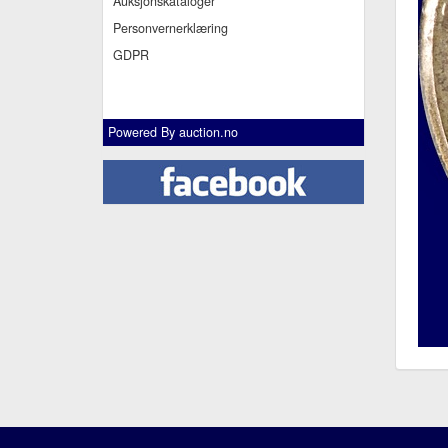
Auksjonskataloger
Personvernerklæring
GDPR
Powered By
auction.no