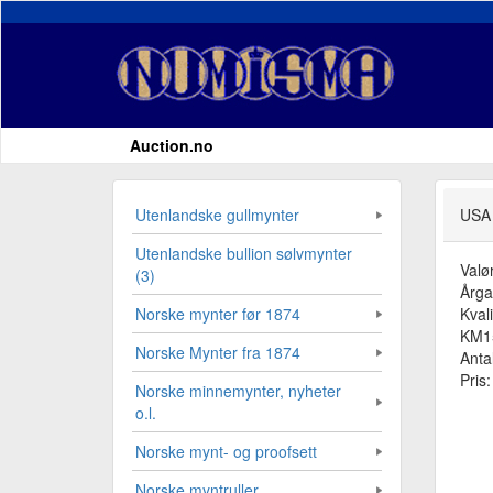
Auction.no
Utenlandske gullmynter
USA
Utenlandske bullion sølvmynter
Valø
(3)
Årg
Kvali
Norske mynter før 1874
KM15
Norske Mynter fra 1874
Antal
Pris
Norske minnemynter, nyheter
o.l.
Norske mynt- og proofsett
Norske myntruller