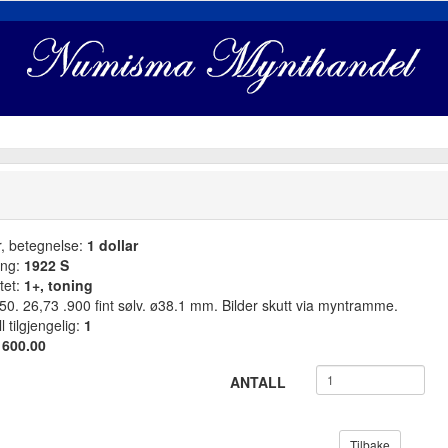
r, betegnelse:
1 dollar
ang:
1922 S
tet:
1+, toning
0. 26,73 .900 fint sølv. ø38.1 mm. Bilder skutt via myntramme.
l tilgjengelig:
1
:
600.00
ANTALL
Tilbake