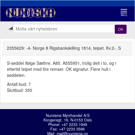
Navigasj
Meny
OK
2355629: -4- Norge 8 Rigsbankskilling 1814, teipet. Kv.2-, S
S-seddel ifølge Sæthre. A85. A555951, trolig delt i to, og i
ettertid teipet med fire remser. OK signatur. Flere hull i
seddelen.
Antall bud: 7
Sluttbud: 355
Numisma Mynthandel A/S
Kongensgt. 16, N-0153 Oslo
Phone: +47 2233 1949
Fax: +47 2233 3596
Mail:
mail@numisma.no