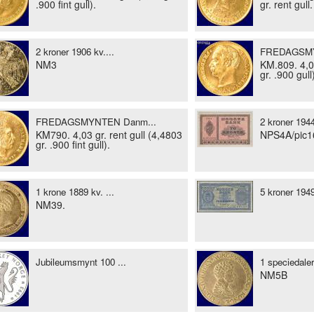
.900 fint gull).
gr. rent gull.
2 kroner 1906 kv....
FREDAGSMY
NM3
KM.809. 4,03
gr. .900 gull
FREDAGSMYNTEN Danm...
2 kroner 1944
KM790. 4,03 gr. rent gull (4,4803
NPS4A/pic1
gr. .900 fint gull).
1 krone 1889 kv. ...
5 kroner 1949
NM39.
Jubileumsmynt 100 ...
1 speciedaler
NM5B