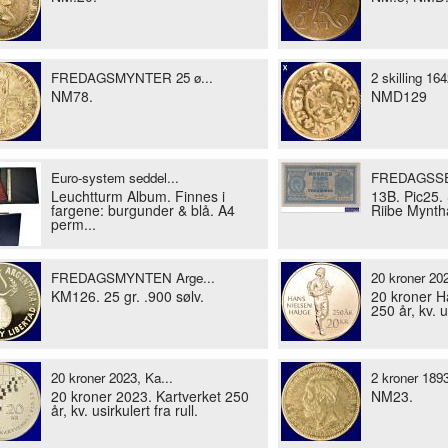
FREDAGSMYNTER 25 ø...
2 skilling 164
NM78.
NMD129
Euro-system seddel...
FREDAGSSE
Leuchtturm Album. Finnes i
13B. Pic25. 
fargene: burgunder & blå. A4
Riibe Mynth
perm...
FREDAGSMYNTEN Arge...
20 kroner 202
KM126. 25 gr. .900 sølv.
20 kroner H
250 år, kv. us
20 kroner 2023, Ka...
2 kroner 1893
20 kroner 2023. Kartverket 250
NM23.
år, kv. usirkulert fra rull.