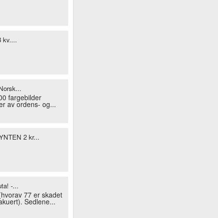
 kv....
Norsk...
00 fargebilder
r av ordens- og...
TEN 2 kr...
a! -...
hvorav 77 er skadet
kuert). Sedlene...