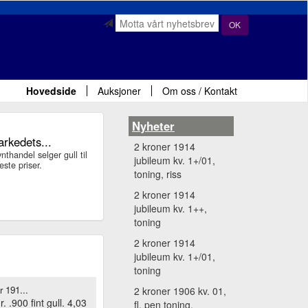
OK
Hovedside
Auksjoner
Om oss / Kontakt
Nyheter
arkedets...
2 kroner 1914
handel selger gull til
jubileum kv. 1+/01,
ste priser.
toning, riss
2 kroner 1914
jubileum kv. 1++,
toning
2 kroner 1914
jubileum kv. 1+/01,
toning
r 191...
2 kroner 1906 kv. 01,
. .900 fint gull. 4,03
fl, pen toning.