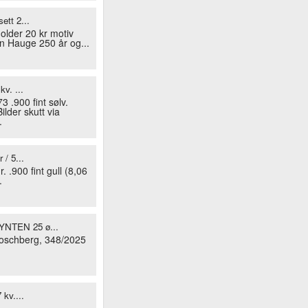
ett 2...
older 20 kr motiv
n Hauge 250 år og...
kv. ...
 .900 fint sølv.
lder skutt via
.
 / 5...
. .900 fint gull (8,06
.
TEN 25 ø...
oschberg, 348/2025
 kv....