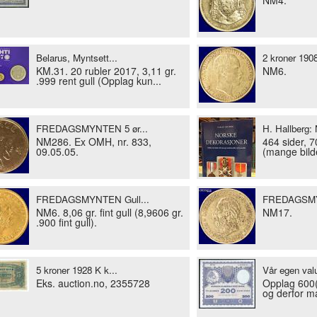
Belarus, Myntsett...
2 kroner 1908
KM.31. 20 rubler 2017, 3,11 gr.
NM6.
.999 rent gull (Opplag kun...
FREDAGSMYNTEN 5 ør...
H. Hallberg: 
NM286. Ex OMH, nr. 833,
464 sider, 7
09.05.05.
(mange bilde
FREDAGSMYNTEN Gull...
FREDAGSMYN
NM6. 8,06 gr. fint gull (8,9606 gr.
NM17.
.900 fint gull).
5 kroner 1928 K k...
Vår egen valut
Eks. auction.no, 2355728
Opplag 600(
og derfor ma