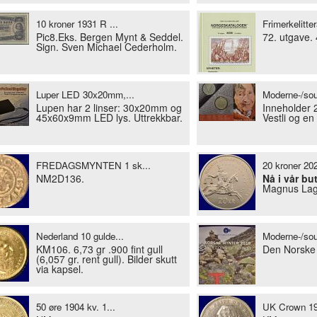
10 kroner 1931 R ...
Frimerkelitter
Pic8.Eks. Bergen Mynt & Seddel.
72. utgave. 
Sign. Sven Michael Cederholm.
Luper LED 30x20mm,...
Moderne-/souv
Lupen har 2 linser: 30x20mm og
Inneholder 
45x60x9mm LED lys. Uttrekkbar.
Vestli og en 
FREDAGSMYNTEN 1 sk...
20 kroner 202
NM2D136.
Nå i vår but
Magnus Lag
Nederland 10 gulde...
Moderne-/souv
KM106. 6,73 gr .900 fint gull
Den Norske 
(6,057 gr. rent gull). Bilder skutt
via kapsel.
50 øre 1904 kv. 1...
UK Crown 193