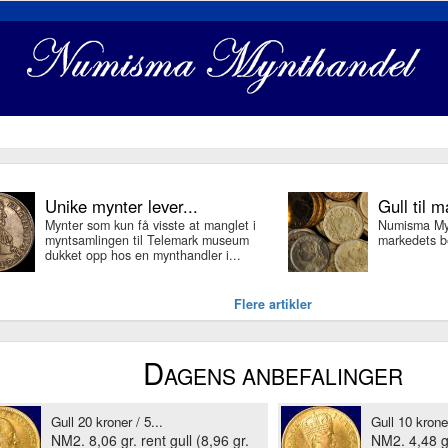
Unike mynter lever...
Gull til m
Mynter som kun få visste at manglet i
Numisma Mynt
myntsamlingen til Telemark museum
markedets be
dukket opp hos en mynthandler i...
Flere artikler
D
AGENS ANBEFALINGER
Gull 20 kroner / 5...
Gull 10 krone
NM2. 8,06 gr. rent gull (8,96 gr.
NM2. 4,48 gr