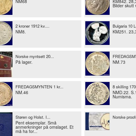
NM68
KM842. 28,31
Bilder skut
2 kroner 1912 kv....
Bulgaria 10 L
NM8.
KM251. 23,33
Norske myntsett 20...
FREDAGSMYN
På lager.
NM.73
FREDAGSMYNTEN 1 kr...
8 skilling 170
NM.46
NMD.22. S.10
Numisma.
Støren og Holst. I...
Norske proofs
Pent eksemplar. Små
anmerkninger på omslaget. Et
må ha for...