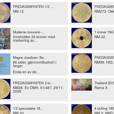
llustrasjonsbilder
FREDAGSMYNTEN 1/2 ...
FREDAGSMYN
NM.12
NM273. Okk
Moderne-/souvenir-...
1 kroner 1947
Inneholder 20 kroner med
NM.32.
markering av...
Magne Josefsen: Be...
FREDAGSMY
86 sider, gjennomillustrert i
NM99. H55.
farger.
Enda en av de...
FREDAGSMYNTEN 2 kr...
Thailand 20-5
NM28. Ex OMH, 61/487, 29/11-
Rama X
2008
1/2 speciedaler 18...
4 skilling 180
NM.20.
NM.3, NMD.