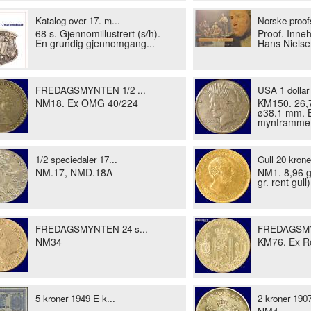
Katalog over 17. m...
Norske proofs
68 s. Gjennomillustrert (s/h).
Proof. Inneh
En grundig gjennomgang...
Hans Nielse
FREDAGSMYNTEN 1/2 ...
USA 1 dollar 
NM18. Ex OMG 40/224
KM150. 26,73
ø38.1 mm. Bi
myntramme
1/2 speciedaler 17...
Gull 20 kroner
NM.17, NMD.18A
NM1. 8,96 gr
gr. rent gull)
FREDAGSMYNTEN 24 s...
FREDAGSMYN
NM34
KM76. Ex R
5 kroner 1949 E k...
2 kroner 1907
NM4.