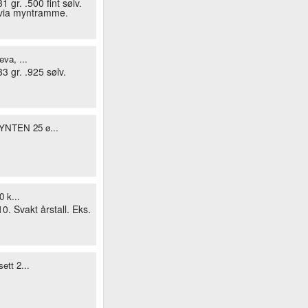
 gr. .500 fint sølv.
t via myntramme.
eva, ...
 gr. .925 sølv.
TEN 25 ø...
0 k...
. Svakt årstall. Eks.
ett 2...