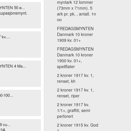
myntark 12 lommer
TEN 50 ø...
(73mm x 71mm). 5
upasjonsmynt.
ark pr. pk. , antall. 1¤
¤¤
FREDAGSMYNTEN
Danmark 10 kroner
 kv....
1909 kv. 01+
FREDAGSMYNTEN
Danmark 10 kroner
1900 kv. 01+,
NTEN 4 Ma...
speilflater
2 kroner 1917 kv. 1,
renset, kh
2 kroner 1917 kv. 1,
0-100...
renset, riper
2 kroner 1917 kv.
1/1+, graffiti, semi
perforert
9 cu...
2 kroner 1915 kv. God
3A.
1