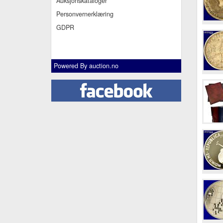
Auksjonskataloger
Personvernerklæring
GDPR
Powered By
auction.no