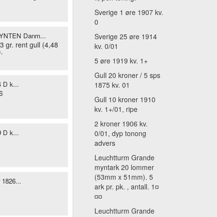
Sverige 1 øre 1907 kv.
0
NTEN Danm...
Sverige 25 øre 1914
 gr. rent gull (4,48
kv. 0/01
).
5 øre 1919 kv. 1+
Gull 20 kroner / 5 sps
 D k...
1875 kv. 01
6
Gull 10 kroner 1910
kv. 1+/01, ripe
2 kroner 1906 kv.
 D k...
0/01, dyp tonong
advers
Leuchtturm Grande
myntark 20 lommer
(53mm x 51mm). 5
 1826...
ark pr. pk. , antall. 1¤
¤¤
Leuchtturm Grande