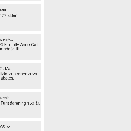
atur...
477 sider.
enir-...
20 kr motiv Anne Cath
medalje til...
4, Ma...
ikk!
20 kroner 2024.
abøtes...
enir-...
Turistforening 150 år.
5 kv....