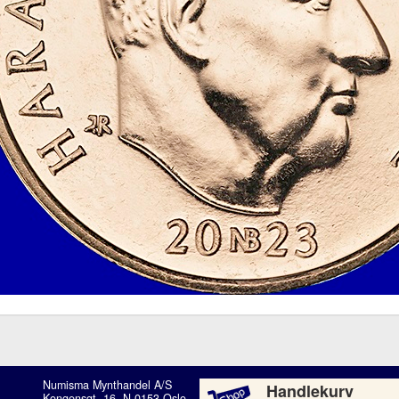
Numisma Mynthandel A/S
Handlekurv
Kongensgt. 16, N-0153 Oslo