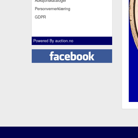
Auksjonskataloger
Personvernerklæring
GDPR
Powered By
auction.no