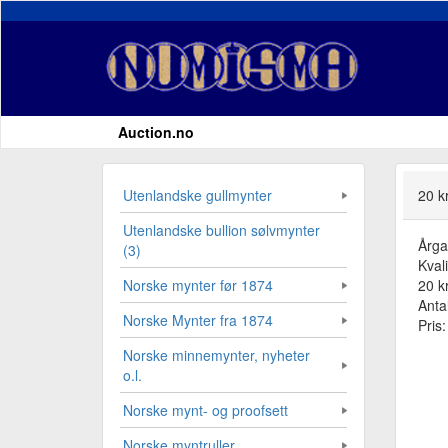
Auction.no
Utenlandske gullmynter
20 k
Utenlandske bullion sølvmynter
Årg
(3)
Kvali
20 kr
Norske mynter før 1874
Antal
Norske Mynter fra 1874
Pris
Norske minnemynter, nyheter
o.l.
Norske mynt- og proofsett
Norske myntruller