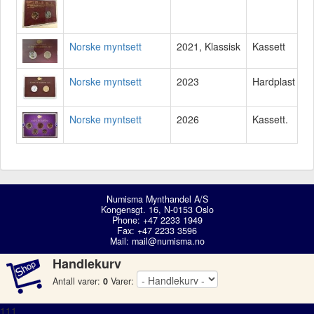
Norske myntsett
2021, Klassisk
Kassett
Norske myntsett
2023
Hardplast
Norske myntsett
2026
Kassett.
Numisma Mynthandel A/S
Kongensgt. 16, N-0153 Oslo
Phone: +47 2233 1949
Fax: +47 2233 3596
Mail:
mail@numisma.no
Handlekurv
Antall varer:
0
Varer:
111