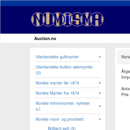
Auction.no
Utenlandske gullmynter
Nors
Utenlandske bullion sølvmynter
Årg
(3)
Innp
Norske mynter før 1874
Antal
Norske Mynter fra 1874
Pris
Norske minnemynter, nyheter
o.l.
Norske mynt- og proofsett
Brilliant-sett (5)