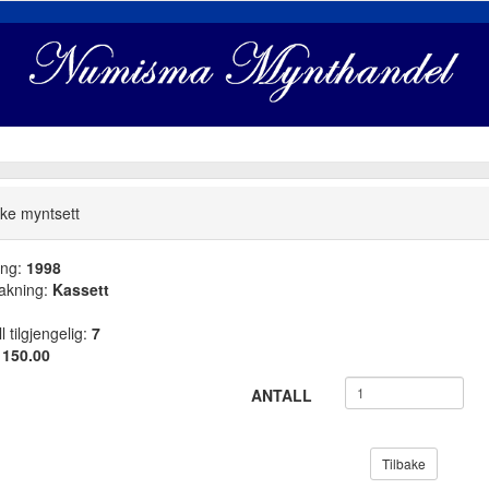
ke myntsett
ang:
1998
akning:
Kassett
l tilgjengelig:
7
:
150.00
ANTALL
Tilbake