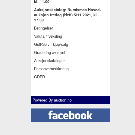
kl. 11.00
Auksjonskatalog: Numismas Hoved-
auksjon fredag (Nett) 5/11 2021, kl.
17.30
Betingelser
Valuta / Veksling
Gull/Sølv - kjøp/salg
Gradering av mynt
Auksjonskataloger
Personvernerklæring
GDPR
Powered By
auction.no