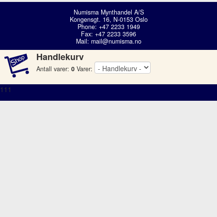
Numisma Mynthandel A/S
Kongensgt. 16, N-0153 Oslo
Phone: +47 2233 1949
Fax: +47 2233 3596
Mail:
mail@numisma.no
Handlekurv
Antall varer:
0
Varer:
111