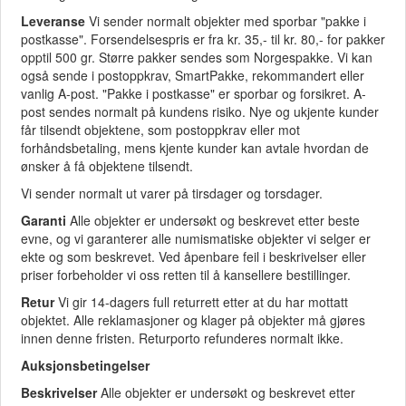
Leveranse
Vi sender normalt objekter med sporbar "pakke i
postkasse". Forsendelsespris er fra kr. 35,- til kr. 80,- for pakker
opptil 500 gr. Større pakker sendes som Norgespakke. Vi kan
også sende i postoppkrav, SmartPakke, rekommandert eller
vanlig A-post. "Pakke i postkasse" er sporbar og forsikret. A-
post sendes normalt på kundens risiko. Nye og ukjente kunder
får tilsendt objektene, som postoppkrav eller mot
forhåndsbetaling, mens kjente kunder kan avtale hvordan de
ønsker å få objektene tilsendt.
Vi sender normalt ut varer på tirsdager og torsdager.
Garanti
Alle objekter er undersøkt og beskrevet etter beste
evne, og vi garanterer alle numismatiske objekter vi selger er
ekte og som beskrevet. Ved åpenbare feil i beskrivelser eller
priser forbeholder vi oss retten til å kansellere bestillinger.
Retur
Vi gir 14-dagers full returrett etter at du har mottatt
objektet. Alle reklamasjoner og klager på objekter må gjøres
innen denne fristen. Returporto refunderes normalt ikke.
Auksjonsbetingelser
Beskrivelser
Alle objekter er undersøkt og beskrevet etter