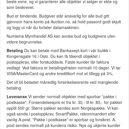
beste evne, og vi garanterer alle objekter vi selger er ekte og
som beskrevet.
Bud er bindende. Budgiver står ansvarlig for alle bud gitt
gjennom hans konto på Auction.no, så hold passord godt skjult
og logg ut når du forlater datamaskinen.
Numisma Mynthandel AS kan avvise bud og budgivere uten
videre begrunnelse.
Betaling
Du kan betale med Bankaxept-kort i vår butikk i
Kongensgate 16 i Oslo. Du kan få tilsendt objektet i
postoppkrav, eller forskuddsvis. Faste kunder får faktura
vedlagt. Ved faktura er betalingsfristen normalt 10 dager. Vi tar
VISA/MasterCard og andre kredittkort mot et tillegg på 3%.
Det vil bli belastet månedlig forsinkelsesrente ved manglende
betaling.
Leveranse
Vi sender normalt objekter med sporbar "pakke i
postkasse". Forsendelsespris er fra kr. 30,- til kr. 80,- for pakker
opptil 500 gr. Større pakker sendes som Norgespakke. Vi kan
også sende i postoppkrav, SmartPakke, rekommandert eller
vanlig A-post. "Pakke i postkasse" er sporbar og forsikret. A-
post sendes normalt på kundens risiko. Nye og ukjente kunder