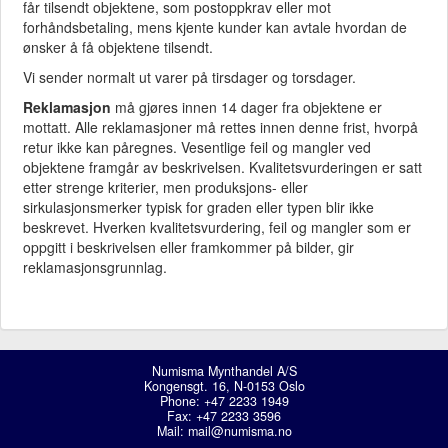
får tilsendt objektene, som postoppkrav eller mot
forhåndsbetaling, mens kjente kunder kan avtale hvordan de
ønsker å få objektene tilsendt.
Vi sender normalt ut varer på tirsdager og torsdager.
Reklamasjon
må gjøres innen 14 dager fra objektene er
mottatt. Alle reklamasjoner må rettes innen denne frist, hvorpå
retur ikke kan påregnes. Vesentlige feil og mangler ved
objektene framgår av beskrivelsen. Kvalitetsvurderingen er satt
etter strenge kriterier, men produksjons- eller
sirkulasjonsmerker typisk for graden eller typen blir ikke
beskrevet. Hverken kvalitetsvurdering, feil og mangler som er
oppgitt i beskrivelsen eller framkommer på bilder, gir
reklamasjonsgrunnlag.
Numisma Mynthandel A/S
Kongensgt. 16, N-0153 Oslo
Phone: +47 2233 1949
Fax: +47 2233 3596
Mail:
mail@numisma.no