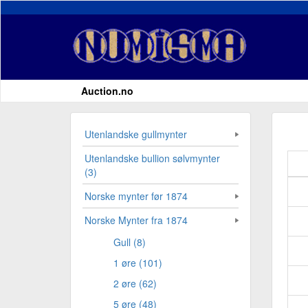
Auction.no
Utenlandske gullmynter
Utenlandske bullion sølvmynter
(3)
Norske mynter før 1874
Norske Mynter fra 1874
Gull (8)
1 øre (101)
2 øre (62)
5 øre (48)