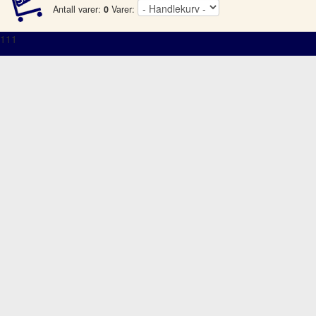
Antall varer:
0
Varer:
111