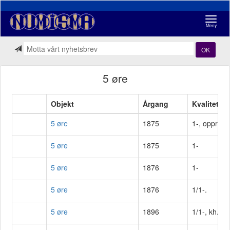
Navigasj
Meny
OK
5 øre
Objekt
Årgang
Kvalitet
5 øre
1875
1-, oppripet
5 øre
1875
1-
5 øre
1876
1-
5 øre
1876
1/1-.
5 øre
1896
1/1-, kh.