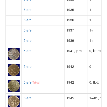
5 øre
1935
1
5 øre
1936
1
5 øre
1937
1+
5 øre
1939
1+
5 øre
1941, jern
0, litt misfa
5 øre
1942
0
5 øre
1942
0, flott
Tilbud
5 øre
1945
1+/01, blf, li