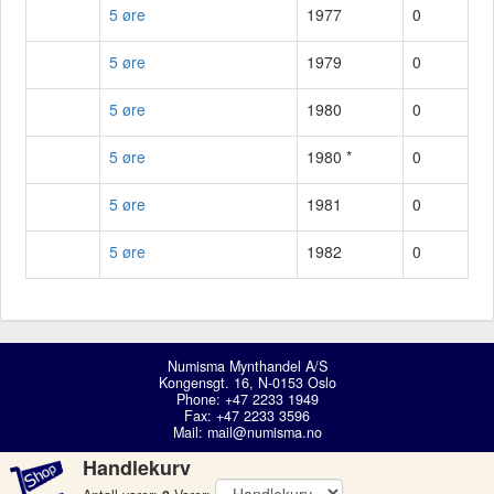
5 øre
1977
0
5 øre
1979
0
5 øre
1980
0
5 øre
1980 *
0
5 øre
1981
0
5 øre
1982
0
Numisma Mynthandel A/S
Kongensgt. 16, N-0153 Oslo
Phone: +47 2233 1949
Fax: +47 2233 3596
Mail:
mail@numisma.no
Handlekurv