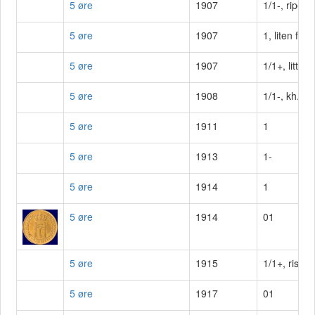
5 øre
1907
1/1-, riper.
5 øre
1907
1, liten fl.
5 øre
1907
1/1+, litt mi
5 øre
1908
1/1-, kh.
5 øre
1911
1
5 øre
1913
1-
5 øre
1914
1
5 øre
1914
01
5 øre
1915
1/1+, riss a
5 øre
1917
01