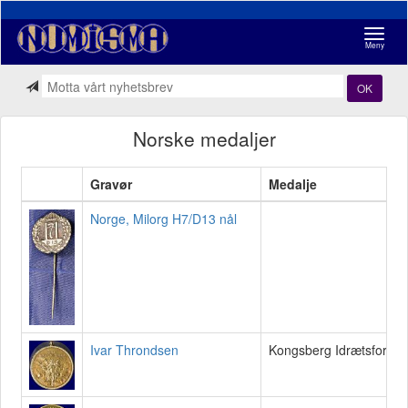
Navigasj
Meny
OK
Norske medaljer
Gravør
Medalje
Norge, Milorg H7/D13 nål
Ivar Throndsen
Kongsberg Idrætsforenin