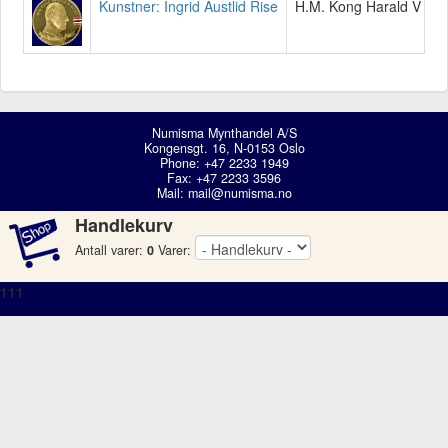
Kunstner: Ingrid Austlid Rise
H.M. Kong Harald V - 80
Numisma Mynthandel A/S
Kongensgt. 16, N-0153 Oslo
Phone: +47 2233 1949
Fax: +47 2233 3596
Mail:
mail@numisma.no
Handlekurv
Antall varer:
0
Varer:
111