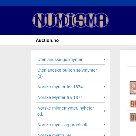
Auction.no
Utenlandske gullmynter
Utenlandske bullion sølvmynter
(3)
Norske mynter før 1874
Norske Mynter fra 1874
Norske minnemynter, nyheter
o.l.
Norske mynt- og proofsett
Norske myntruller