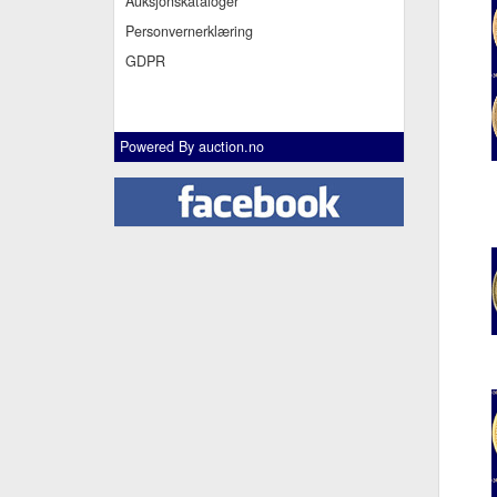
Auksjonskataloger
Personvernerklæring
GDPR
Powered By
auction.no