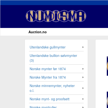
Auction.no
Utenlandske gullmynter
Utenlandske bullion sølvmynter
(3)
Norske mynter før 1874
Norske Mynter fra 1874
Norske minnemynter, nyheter
o.l.
Norske mynt- og proofsett
Norske myntruller