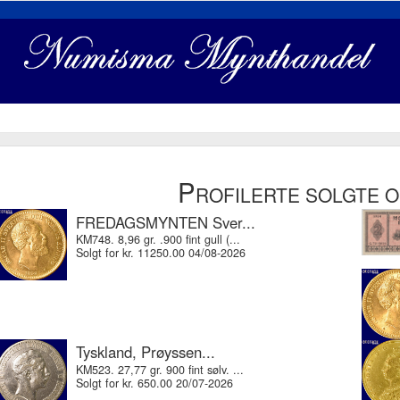
P
ROFILERTE SOLGTE 
FREDAGSMYNTEN Sver...
KM748. 8,96 gr. .900 fint gull (...
Solgt for kr. 11250.00 04/08-2026
Tyskland, Prøyssen...
KM523. 27,77 gr. 900 fint sølv. ...
Solgt for kr. 650.00 20/07-2026