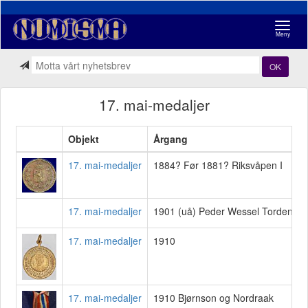
Navigasj
Meny
OK
17. mai-medaljer
Objekt
Årgang
17. mai-medaljer
1884? Før 1881? Riksvåpen I
17. mai-medaljer
1901 (uå) Peder Wessel Tordenski
17. mai-medaljer
1910
17. mai-medaljer
1910 Bjørnson og Nordraak