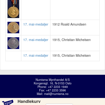
17. mai-medaljer
1912 Roald Amundsen
17. mai-medaljer
1915, Christian Michelsen
17. mai-medaljer
1915, Christian Michelsen
Numisma Mynthandel A/S
Kongensgt. 16, N-0153 Oslo
Phone: +47 2233 1949
Fax: +47 2233 3596
Mail:
mail@numisma.no
Handlekurv