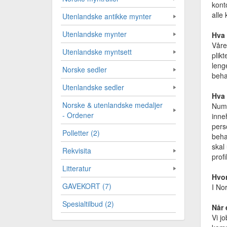
kont
alle
Utenlandske antikke mynter
Utenlandske mynter
Hva 
Våre
Utenlandske myntsett
plik
leng
Norske sedler
beha
Utenlandske sedler
Hva
Norske & utenlandske medaljer
Numi
- Ordener
inne
pers
Polletter (2)
beha
skal
Rekvisita
profi
Litteratur
Hvor
GAVEKORT (7)
I No
Spesialtilbud (2)
Når 
Vi jo