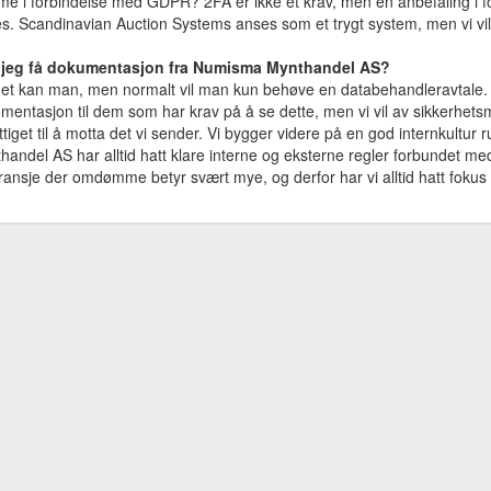
e i forbindelse med GDPR? 2FA er ikke et krav, men en anbefaling i for
es. Scandinavian Auction Systems anses som et trygt system, men vi vi
jeg få dokumentasjon fra Numisma Mynthandel AS?
det kan man, men normalt vil man kun behøve en databehandleravtale. Vi
mentasjon til dem som har krav på å se dette, men vi vil av sikkerhets
ttiget til å motta det vi sender. Vi bygger videre på en god internkultu
handel AS har alltid hatt klare interne og eksterne regler forbundet med
ransje der omdømme betyr svært mye, og derfor har vi alltid hatt fokus 