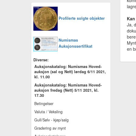
komm
lagr
Profilerte solgte objekter
Kan 
Ja, 
doku
bere
Numismas
Mynt
Auksjonssertifikat
en b
Diverse:
Auksjonskatalog: Numismas Hoved-
auksjon (sal og Nett) lørdag 6/11 2021,
kl. 11.00
Auksjonskatalog: Numismas Hoved-
auksjon fredag (Nett) 5/11 2021, kl.
17.30
Betingelser
Valuta / Veksling
Gull/Sølv - kjøp/salg
Gradering av mynt