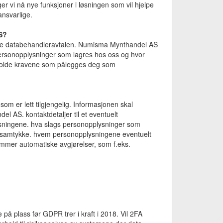
r vi nå nye funksjoner i løsningen som vil hjelpe
nsvarlige.
S?
ere databehandleravtalen. Numisma Mynthandel AS
personopplysninger som lagres hos oss og hvor
holde kravene som pålegges deg som
om er lett tilgjengelig. Informasjonen skal
l AS. kontaktdetaljer til et eventuelt
ningene. hva slags personopplysninger som
. samtykke. hvem personopplysningene eventuelt
ommer automatiske avgjørelser, som f.eks.
e på plass før GDPR trer i kraft i 2018. Vil 2FA