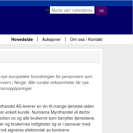
OK
Hovedside
Auksjoner
Om oss / Kontakt
 nye europeiske forordningen for personvern som
sonvern i Norge. Alle norske virksomheter får nye
ersonopplysninger.
handel AS leverer en én-til-mange-tjeneste siden
hver enkelt kunde. Numisma Mynthandel vil derfor
ction.no og alle brukerne som benytter tjenestene.
er og brukernes rettigheter og er i samsvar med
, må signeres elektronisk av kontoens