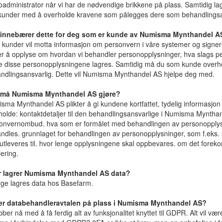
oadministrator når vi har de nødvendige brikkene på plass. Samtidig lage
 kunder med å overholde kravene som pålegges dere som behandlingsa
innebærer dette for deg som er kunde av Numisma Mynthandel A
 kunder vil motta informasjon om personvern i våre systemer og sign
ter å opplyse om hvordan vi behandler personopplysninger, hva slags 
e disse personopplysningene lagres. Samtidig må du som kunde over
ndlingsansvarlig. Dette vil Numisma Mynthandel AS hjelpe deg med.
 må Numisma Mynthandel AS gjøre?
sma Mynthandel AS plikter å gi kundene kortfattet, tydelig informasjon s
holde: kontaktdetaljer til den behandlingsansvarlige i Numisma Mynthande
onvernombud. hva som er formålet med behandlingen av personopplys
ndles. grunnlaget for behandlingen av personopplysninger, som f.eks
 utleveres til. hvor lenge opplysningene skal oppbevares. om det forek
lering.
 lagrer Numisma Mynthandel AS data?
rge lagres data hos Basefarm.
er databehandleravtalen på plass i Numisma Mynthandel AS?
bber nå med å få ferdig alt av funksjonalitet knyttet til GDPR. Alt vil vær