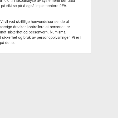
hold til risikoanalyse av systemene der data
l på sikt se på å også implementere 2FA.
 vil ved skriftlige henvendelser sende ut
messige årsaker kontrollere at personen er
r rundt sikkerhet og personvern. Numisma
 sikkerhet og bruk av personopplysninger. Vi er i
på dette.