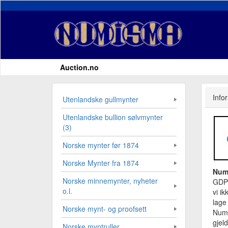
Auction.no
Info
Utenlandske gullmynter
Utenlandske bullion sølvmynter
(3)
Norske mynter før 1874
Norske Mynter fra 1874
Num
Norske minnemynter, nyheter
GDPR
o.l.
vi i
lage
Norske mynt- og proofsett
Numi
gjel
Norske myntruller