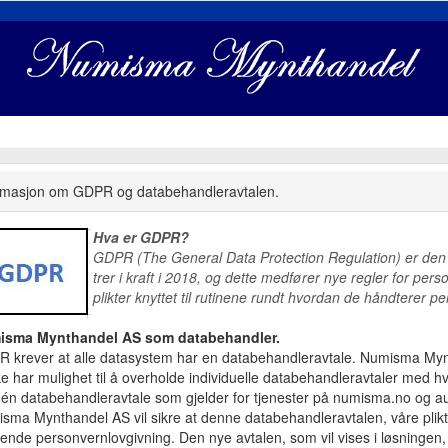
rmasjon om GDPR og databehandleravtalen.
Hva er GDPR?
GDPR (The General Data Protection Regulation) er den
trer i kraft i 2018, og dette medfører nye regler for per
plikter knyttet til rutinene rundt hvordan de håndterer p
isma Mynthandel AS som databehandler.
 krever at alle datasystem har en databehandleravtale. Numisma Mynt
kke har mulighet til å overholde individuelle databehandleravtaler med 
 én databehandleravtale som gjelder for tjenester på numisma.no og au
sma Mynthandel AS vil sikre at denne databehandleravtalen, våre plikt
dende personvernlovgivning. Den nye avtalen, som vil vises i løsningen